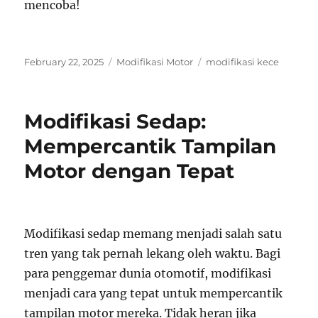
mencoba!
Posted
Categories
Tags
February 22, 2025
Modifikasi Motor
modifikasi kece
on
Modifikasi Sedap:
Mempercantik Tampilan
Motor dengan Tepat
Modifikasi sedap memang menjadi salah satu
tren yang tak pernah lekang oleh waktu. Bagi
para penggemar dunia otomotif, modifikasi
menjadi cara yang tepat untuk mempercantik
tampilan motor mereka. Tidak heran jika