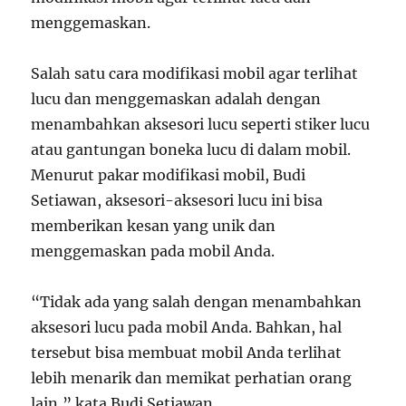
menggemaskan.
Salah satu cara modifikasi mobil agar terlihat
lucu dan menggemaskan adalah dengan
menambahkan aksesori lucu seperti stiker lucu
atau gantungan boneka lucu di dalam mobil.
Menurut pakar modifikasi mobil, Budi
Setiawan, aksesori-aksesori lucu ini bisa
memberikan kesan yang unik dan
menggemaskan pada mobil Anda.
“Tidak ada yang salah dengan menambahkan
aksesori lucu pada mobil Anda. Bahkan, hal
tersebut bisa membuat mobil Anda terlihat
lebih menarik dan memikat perhatian orang
lain,” kata Budi Setiawan.