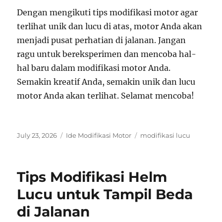
Dengan mengikuti tips modifikasi motor agar
terlihat unik dan lucu di atas, motor Anda akan
menjadi pusat perhatian di jalanan. Jangan
ragu untuk bereksperimen dan mencoba hal-
hal baru dalam modifikasi motor Anda.
Semakin kreatif Anda, semakin unik dan lucu
motor Anda akan terlihat. Selamat mencoba!
Posted
Categories
Tags
July 23, 2026
Ide Modifikasi Motor
modifikasi lucu
on
Tips Modifikasi Helm
Lucu untuk Tampil Beda
di Jalanan