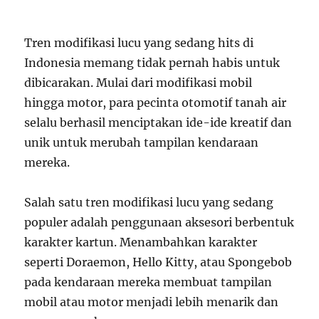
Tren modifikasi lucu yang sedang hits di
Indonesia memang tidak pernah habis untuk
dibicarakan. Mulai dari modifikasi mobil
hingga motor, para pecinta otomotif tanah air
selalu berhasil menciptakan ide-ide kreatif dan
unik untuk merubah tampilan kendaraan
mereka.
Salah satu tren modifikasi lucu yang sedang
populer adalah penggunaan aksesori berbentuk
karakter kartun. Menambahkan karakter
seperti Doraemon, Hello Kitty, atau Spongebob
pada kendaraan mereka membuat tampilan
mobil atau motor menjadi lebih menarik dan