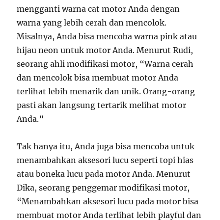
mengganti warna cat motor Anda dengan
warna yang lebih cerah dan mencolok.
Misalnya, Anda bisa mencoba warna pink atau
hijau neon untuk motor Anda. Menurut Rudi,
seorang ahli modifikasi motor, “Warna cerah
dan mencolok bisa membuat motor Anda
terlihat lebih menarik dan unik. Orang-orang
pasti akan langsung tertarik melihat motor
Anda.”
Tak hanya itu, Anda juga bisa mencoba untuk
menambahkan aksesori lucu seperti topi hias
atau boneka lucu pada motor Anda. Menurut
Dika, seorang penggemar modifikasi motor,
“Menambahkan aksesori lucu pada motor bisa
membuat motor Anda terlihat lebih playful dan