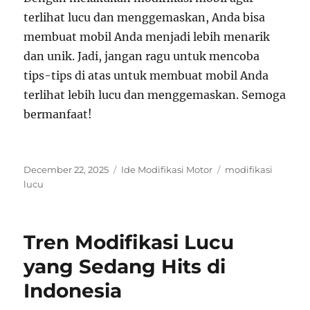
terlihat lucu dan menggemaskan, Anda bisa
membuat mobil Anda menjadi lebih menarik
dan unik. Jadi, jangan ragu untuk mencoba
tips-tips di atas untuk membuat mobil Anda
terlihat lebih lucu dan menggemaskan. Semoga
bermanfaat!
Posted
Categories
Tags
December 22, 2025
Ide Modifikasi Motor
modifikasi
on
lucu
Tren Modifikasi Lucu
yang Sedang Hits di
Indonesia