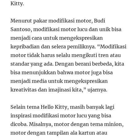
Kitty.
Menurut pakar modifikasi motor, Budi
Santoso, modifikasi motor lucu dan unik bisa
menjadi cara untuk mengekspresikan
kepribadian dan selera pemiliknya. “Modifikasi
motor tidak harus selalu mengikuti tren atau
standar yang ada. Dengan berani berbeda, kita
bisa menunjukkan bahwa motor juga bisa
menjadi media untuk mengekspresikan
kreativitas dan imajinasi kita,” ujarnya.
Selain tema Hello Kitty, masih banyak lagi
inspirasi modifikasi motor lucu yang bisa
dicoba. Misalnya, motor dengan tema minion,
motor dengan tampilan ala kartun atau