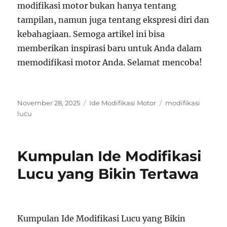
modifikasi motor bukan hanya tentang
tampilan, namun juga tentang ekspresi diri dan
kebahagiaan. Semoga artikel ini bisa
memberikan inspirasi baru untuk Anda dalam
memodifikasi motor Anda. Selamat mencoba!
Posted
Categories
Tags
November 28, 2025
Ide Modifikasi Motor
modifikasi
on
lucu
Kumpulan Ide Modifikasi
Lucu yang Bikin Tertawa
Kumpulan Ide Modifikasi Lucu yang Bikin