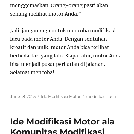
menggemaskan. Orang-orang pasti akan
senang melihat motor Anda.”
Jadi, jangan ragu untuk mencoba modifikasi
lucu pada motor Anda. Dengan sentuhan
kreatif dan unik, motor Anda bisa terlihat
berbeda dari yang lain. Siapa tahu, motor Anda
bisa menjadi pusat perhatian di jalanan.
Selamat mencoba!
Posted
Categories
Tags
June 18, 2025
Ide Modifikasi Motor
modifikasi lucu
on
Ide Modifikasi Motor ala
Komunitas Modifikasi