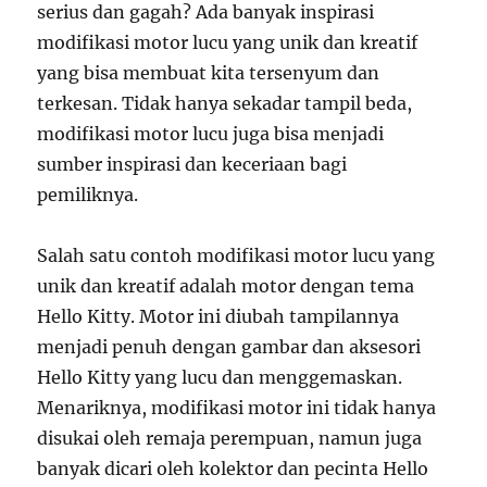
serius dan gagah? Ada banyak inspirasi
modifikasi motor lucu yang unik dan kreatif
yang bisa membuat kita tersenyum dan
terkesan. Tidak hanya sekadar tampil beda,
modifikasi motor lucu juga bisa menjadi
sumber inspirasi dan keceriaan bagi
pemiliknya.
Salah satu contoh modifikasi motor lucu yang
unik dan kreatif adalah motor dengan tema
Hello Kitty. Motor ini diubah tampilannya
menjadi penuh dengan gambar dan aksesori
Hello Kitty yang lucu dan menggemaskan.
Menariknya, modifikasi motor ini tidak hanya
disukai oleh remaja perempuan, namun juga
banyak dicari oleh kolektor dan pecinta Hello