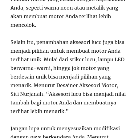
Anda, seperti warna neon atau metalik yang
akan membuat motor Anda terlihat lebih
mencolok.
Selain itu, penambahan aksesori lucu juga bisa
menjadi pilihan untuk membuat motor Anda
terlihat unik. Mulai dari stiker lucu, lampu LED
berwarna-warni, hingga jok motor yang
berdesain unik bisa menjadi pilihan yang
menarik. Menurut Desainer Aksesori Motor,
Siti Nurjanah, “Aksesori lucu bisa menjadi nilai
tambah bagi motor Anda dan membuatnya
terlihat lebih menarik.”
Jangan lupa untuk menyesuaikan modifikasi
dengan gaya berkendara Anda. Menurut