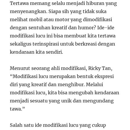
Tertawa memang selalu menjadi hiburan yang
menyenangkan. Siapa sih yang tidak suka
melihat mobil atau motor yang dimodifikasi
dengan sentuhan kreatif dan humor? Ide-ide
modifikasi lucu ini bisa membuat kita tertawa
sekaligus terinspirasi untuk berkreasi dengan
kendaraan kita sendiri.
Menurut seorang ahli modifikasi, Ricky Tan,
“Modifikasi lucu merupakan bentuk ekspresi
diri yang kreatif dan menghibur. Melalui
modifikasi lucu, kita bisa mengubah kendaraan
menjadi sesuatu yang unik dan mengundang
tawa.”
Salah satu ide modifikasi lucu yang cukup