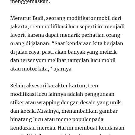
menggemaskan.
Menurut Budi, seorang modifikator mobil dari
Jakarta, tren modifikasi lucu seperti ini menjadi
favorit karena dapat menarik perhatian orang-
orang di jalanan. “Saat kendaraan kita berjalan
di jalan raya, pasti akan banyak yang melirik
dan tersenyum melihat tampilan lucu mobil
atau motor kita,” ujarnya.
Selain aksesori karakter kartun, tren
modifikasi lucu lainnya adalah penggunaan
stiker atau wrapping dengan desain yang unik
dan kocak. Misalnya, menambahkan gambar
binatang lucu atau meme populer pada
kendaraan mereka. Hal ini membuat kendaraan