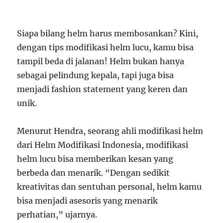
Siapa bilang helm harus membosankan? Kini,
dengan tips modifikasi helm lucu, kamu bisa
tampil beda di jalanan! Helm bukan hanya
sebagai pelindung kepala, tapi juga bisa
menjadi fashion statement yang keren dan
unik.
Menurut Hendra, seorang ahli modifikasi helm
dari Helm Modifikasi Indonesia, modifikasi
helm lucu bisa memberikan kesan yang
berbeda dan menarik. “Dengan sedikit
kreativitas dan sentuhan personal, helm kamu
bisa menjadi asesoris yang menarik
perhatian,” ujarnya.