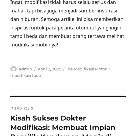
Ingat, modifikasi tidak harus selalu serius dan
mahal, tapi bisa juga menjadi sumber inspirasi
dan hiburan. Semoga artikel ini bisa memberikan
inspirasi untuk para pecinta otomotif yang ingin
tampil beda dan membuat orang tertawa melihat
modifikasi mobilnya!
Author
Posted
Categories
Tags
admin
April 3, 2025
Ide Modifikasi Motor
on
modifikasi lucu
Post
PREVIOUS
navigation
Kisah Sukses Dokter
Previous
post:
Modifikasi: Membuat Impian