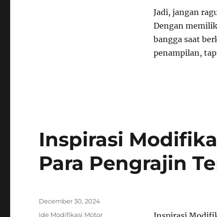
Jadi, jangan ra
Dengan memiliki
bangga saat ber
penampilan, tapi
Inspirasi Modifik
Para Pengrajin Te
Posted
December 30, 2024
on
Categories
Ide Modifikasi Motor
Inspirasi Modifi