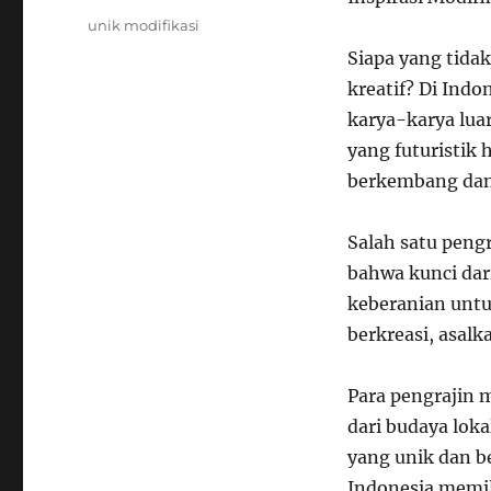
Tags
unik modifikasi
Siapa yang tida
kreatif? Di Indo
karya-karya lua
yang futuristik 
berkembang dan 
Salah satu peng
bahwa kunci dar
keberanian untu
berkreasi, asalk
Para pengrajin m
dari budaya loka
yang unik dan b
Indonesia memil