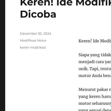
Keren! Ide Modifi
Dicoba
Posted
December 30, 2024
on
Categories
Modifikasi Motor
Keren! Ide Modi
Tags
keren modiikasi
Siapa yang tida
menjadi cara ya
unik. Tapi, tent
motor Anda bena
Menurut pakar m
yang keren haru
motor seharusnya
yang sesuai den