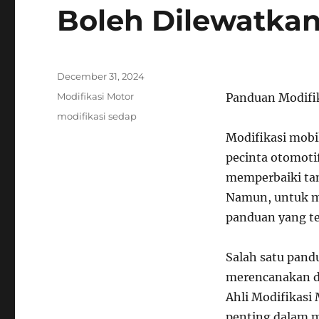
Boleh Dilewatka
Posted
December 31, 2024
on
Categories
Modifikasi Motor
Panduan Modifik
Tags
modifikasi sedap
Modifikasi mobi
pecinta otomoti
memperbaiki tamp
Namun, untuk me
panduan yang te
Salah satu pand
merencanakan d
Ahli Modifikasi
penting dalam m