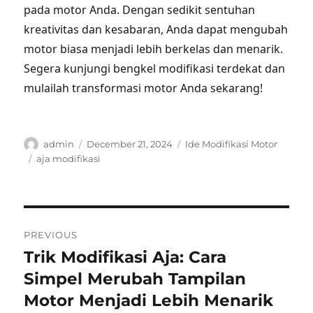
pada motor Anda. Dengan sedikit sentuhan
kreativitas dan kesabaran, Anda dapat mengubah
motor biasa menjadi lebih berkelas dan menarik.
Segera kunjungi bengkel modifikasi terdekat dan
mulailah transformasi motor Anda sekarang!
Author
Posted
Categories
admin
December 21, 2024
Ide Modifikasi Motor
on
Tags
aja modifikasi
Post
PREVIOUS
navigation
Trik Modifikasi Aja: Cara
Previous
post:
Simpel Merubah Tampilan
Motor Menjadi Lebih Menarik