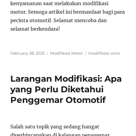
kenyamanan saat melakukan modifikasi
motor. Semoga artikel ini bermanfaat bagi para
pecinta otomotif. Selamat mencoba dan
selamat berkendara!
Posted
Categories
Tags
February 28, 2025
Modifikasi Motor
modifikasi vario
on
Larangan Modifikasi: Apa
yang Perlu Diketahui
Penggemar Otomotif
Salah satu topik yang sedang hangat
diperbincangkan di kalangan penggemar