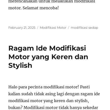
merencanakan untuk melakukan modifikasi
motor. Selamat mencoba!
Posted
Categories
Tags
February 21, 2025
Modifikasi Motor
modifikasi sedap
on
Ragam Ide Modifikasi
Motor yang Keren dan
Stylish
Halo para pecinta modifikasi motor! Pasti
kalian sudah tidak asing lagi dengan ragam ide
modifikasi motor yang keren dan stylish,
bukan? Modifikasi motor tidak hanya sekedar