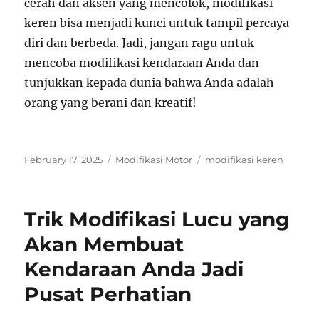
cerah dan aksen yang mencolok, modifikasi
keren bisa menjadi kunci untuk tampil percaya
diri dan berbeda. Jadi, jangan ragu untuk
mencoba modifikasi kendaraan Anda dan
tunjukkan kepada dunia bahwa Anda adalah
orang yang berani dan kreatif!
Posted
Categories
Tags
February 17, 2025
Modifikasi Motor
modifikasi keren
on
Trik Modifikasi Lucu yang
Akan Membuat
Kendaraan Anda Jadi
Pusat Perhatian