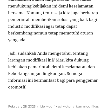
mendukung kebijakan ini demi keselamatan
bersama. Namun, tentu saja kita juga berharap
pemerintah memberikan solusi yang baik bagi
industri modifikasi agar tetap dapat
berkembang namun tetap mematuhi aturan
yang ada.
Jadi, sudahkah Anda mengetahui tentang
larangan modifikasi ini? Mari kita dukung
kebijakan pemerintah demi keselamatan dan
keberlangsungan lingkungan. Semoga
informasi ini bermanfaat bagi para penggemar
otomotif.
Posted
Categories
Tags
February 28, 2025
Ide Modifikasi Motor
ban modifikasi