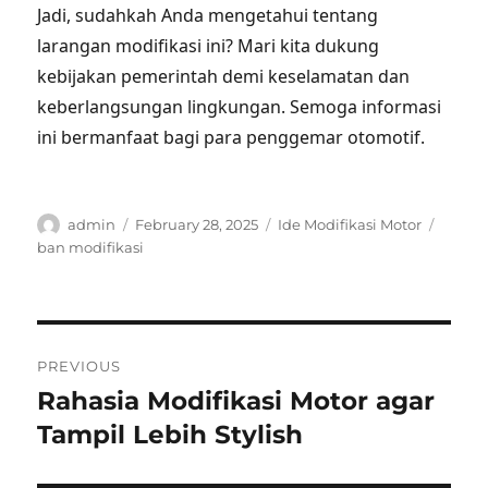
Jadi, sudahkah Anda mengetahui tentang
larangan modifikasi ini? Mari kita dukung
kebijakan pemerintah demi keselamatan dan
keberlangsungan lingkungan. Semoga informasi
ini bermanfaat bagi para penggemar otomotif.
Author
Posted
Categories
Tags
admin
February 28, 2025
Ide Modifikasi Motor
on
ban modifikasi
Post
PREVIOUS
navigation
Rahasia Modifikasi Motor agar
Previous
post:
Tampil Lebih Stylish