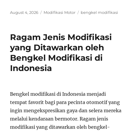
Posted
Categories
Tags
August 4, 2026
Modifikasi Motor
bengkel modifikasi
on
Ragam Jenis Modifikasi
yang Ditawarkan oleh
Bengkel Modifikasi di
Indonesia
Bengkel modifikasi di Indonesia menjadi
tempat favorit bagi para pecinta otomotif yang
ingin mengekspresikan gaya dan selera mereka
melalui kendaraan bermotor. Ragam jenis
modifikasi yang ditawarkan oleh bengkel-