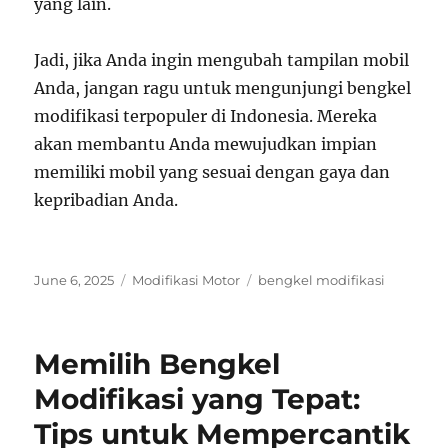
yang lain.
Jadi, jika Anda ingin mengubah tampilan mobil
Anda, jangan ragu untuk mengunjungi bengkel
modifikasi terpopuler di Indonesia. Mereka
akan membantu Anda mewujudkan impian
memiliki mobil yang sesuai dengan gaya dan
kepribadian Anda.
Posted
Categories
Tags
June 6, 2025
Modifikasi Motor
bengkel modifikasi
on
Memilih Bengkel
Modifikasi yang Tepat:
Tips untuk Mempercantik