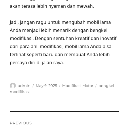
akan terasa lebih nyaman dan mewah.
Jadi, jangan ragu untuk mengubah mobil lama
Anda menjadi lebih menarik dengan bengkel
modifikasi. Dengan sentuhan kreatif dan inovatif
dari para ahli modifikasi, mobil lama Anda bisa
terlihat seperti baru dan membuat Anda lebih
percaya diri di jalan raya.
Author
Posted
Categories
Tags
admin
May 9, 2025
Modifikasi Motor
bengkel
on
modifikasi
Post
PREVIOUS