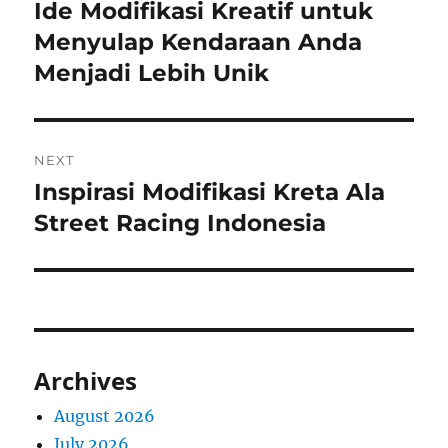
navigation
Ide Modifikasi Kreatif untuk
Previous
post:
Menyulap Kendaraan Anda
Menjadi Lebih Unik
NEXT
Inspirasi Modifikasi Kreta Ala
Next
post:
Street Racing Indonesia
Archives
August 2026
July 2026