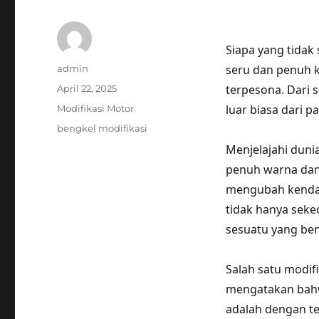
Siapa yang tidak 
Author
seru dan penuh k
admin
Posted
terpesona. Dari s
April 22, 2025
on
Categories
luar biasa dari p
Modifikasi Motor
Tags
bengkel modifikasi
Menjelajahi duni
penuh warna dan 
mengubah kendar
tidak hanya sek
sesuatu yang ben
Salah satu modif
mengatakan bahwa
adalah dengan te