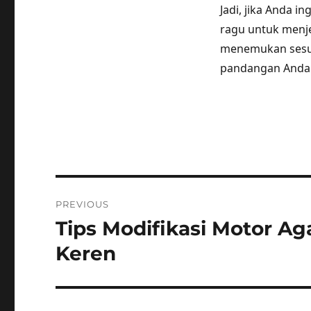
Jadi, jika Anda i
ragu untuk menje
menemukan sesua
pandangan Anda 
Post
PREVIOUS
navigation
Tips Modifikasi Motor Ag
Previous
post:
Keren