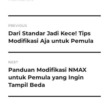
Post
PREVIOUS
navigation
Dari Standar Jadi Kece! Tips
Previous
post:
Modifikasi Aja untuk Pemula
NEXT
Panduan Modifikasi NMAX
Next
post:
untuk Pemula yang Ingin
Tampil Beda