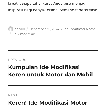
kreatif. Siapa tahu, karya Anda bisa menjadi
inspirasi bagi banyak orang. Semangat berkreasi!
Author
Posted
Categories
admin
December 30, 2024
Ide Modifikasi Motor
on
Tags
unik modifikasi
Post
PREVIOUS
navigation
Kumpulan Ide Modifikasi
Previous
post:
Keren untuk Motor dan Mobil
NEXT
Keren! Ide Modifikasi Motor
Next