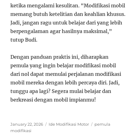
ketika mengalami kesulitan. “Modifikasi mobil
memang butuh ketelitian dan keahlian khusus.
Jadi, jangan ragu untuk belajar dari yang lebih
berpengalaman agar hasilnya maksimal,”
tutup Budi.
Dengan panduan praktis ini, diharapkan
pemula yang ingin belajar modifikasi mobil
dari nol dapat memulai perjalanan modifikasi
mobil mereka dengan lebih percaya diri. Jadi,
tunggu apa lagi? Segera mulai belajar dan
berkreasi dengan mobil impianmu!
Posted
Categories
Tags
January 22, 2026
Ide Modifikasi Motor
pemula
on
modifikasi