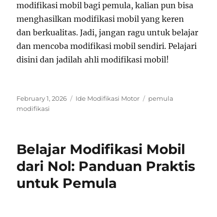
modifikasi mobil bagi pemula, kalian pun bisa
menghasilkan modifikasi mobil yang keren
dan berkualitas. Jadi, jangan ragu untuk belajar
dan mencoba modifikasi mobil sendiri. Pelajari
disini dan jadilah ahli modifikasi mobil!
Posted
Categories
Tags
February 1, 2026
Ide Modifikasi Motor
pemula
on
modifikasi
Belajar Modifikasi Mobil
dari Nol: Panduan Praktis
untuk Pemula