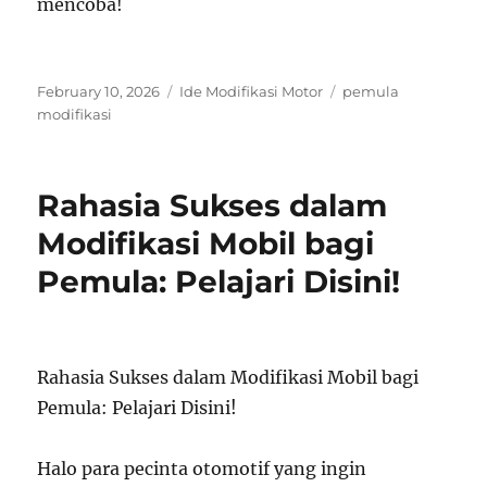
mencoba!
Posted
Categories
Tags
February 10, 2026
Ide Modifikasi Motor
pemula
on
modifikasi
Rahasia Sukses dalam
Modifikasi Mobil bagi
Pemula: Pelajari Disini!
Rahasia Sukses dalam Modifikasi Mobil bagi
Pemula: Pelajari Disini!
Halo para pecinta otomotif yang ingin