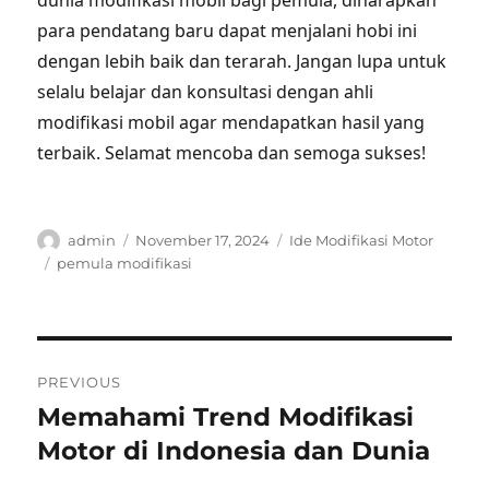
dunia modifikasi mobil bagi pemula, diharapkan
para pendatang baru dapat menjalani hobi ini
dengan lebih baik dan terarah. Jangan lupa untuk
selalu belajar dan konsultasi dengan ahli
modifikasi mobil agar mendapatkan hasil yang
terbaik. Selamat mencoba dan semoga sukses!
Author
Posted
Categories
admin
November 17, 2024
Ide Modifikasi Motor
on
Tags
pemula modifikasi
Post
PREVIOUS
navigation
Memahami Trend Modifikasi
Previous
post:
Motor di Indonesia dan Dunia