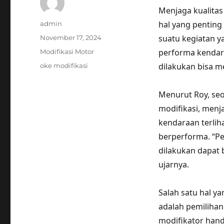
Menjaga kualita
Author
hal yang penting
admin
Posted
suatu kegiatan 
November 17, 2024
on
Categories
performa kendar
Modifikasi Motor
Tags
dilakukan bisa me
oke modifikasi
Menurut Roy, se
modifikasi, menj
kendaraan terlih
berperforma. “Pe
dilakukan dapat
ujarnya.
Salah satu hal y
adalah pemilihan
modifikator han