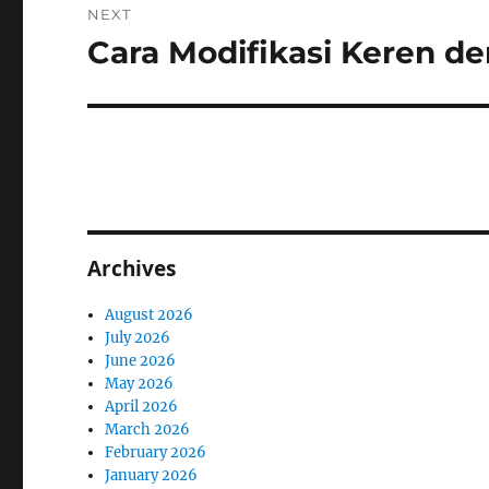
NEXT
Cara Modifikasi Keren d
Next
post:
Archives
August 2026
July 2026
June 2026
May 2026
April 2026
March 2026
February 2026
January 2026