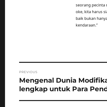
seorang pecinta m
oke, kita harus 
baik bukan hany
kendaraan.”
Post
PREVIOUS
navigation
Mengenal Dunia Modifika
Previous
post:
lengkap untuk Para Pen