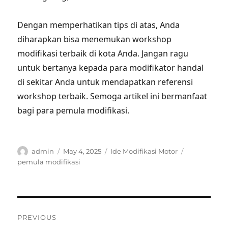
Dengan memperhatikan tips di atas, Anda
diharapkan bisa menemukan workshop
modifikasi terbaik di kota Anda. Jangan ragu
untuk bertanya kepada para modifikator handal
di sekitar Anda untuk mendapatkan referensi
workshop terbaik. Semoga artikel ini bermanfaat
bagi para pemula modifikasi.
Author
Posted
Categories
Tags
admin
May 4, 2025
Ide Modifikasi Motor
on
pemula modifikasi
Post
PREVIOUS