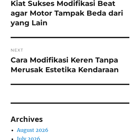
navigation
Kiat Sukses Modifikasi Beat
Previous
post:
agar Motor Tampak Beda dari
yang Lain
NEXT
Cara Modifikasi Keren Tanpa
Next
post:
Merusak Estetika Kendaraan
Archives
August 2026
July 2026