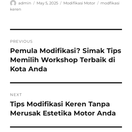
Author
Posted
Categories
Tags
admin
May 5, 2025
Modifikasi Motor
modfikasi
on
keren
Post
PREVIOUS
navigation
Pemula Modifikasi? Simak Tips
Previous
post:
Memilih Workshop Terbaik di
Kota Anda
NEXT
Tips Modifikasi Keren Tanpa
Next
post:
Merusak Estetika Motor Anda