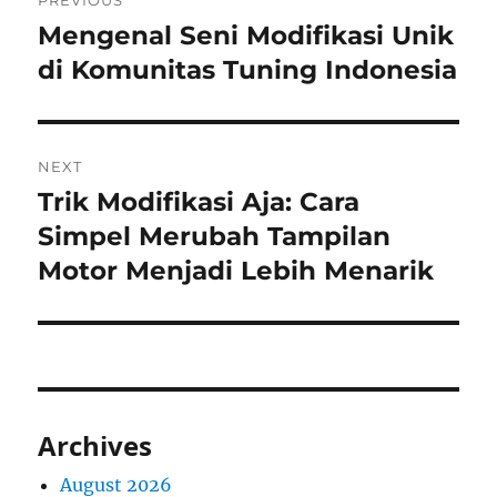
PREVIOUS
navigation
Mengenal Seni Modifikasi Unik
Previous
post:
di Komunitas Tuning Indonesia
NEXT
Trik Modifikasi Aja: Cara
Next
post:
Simpel Merubah Tampilan
Motor Menjadi Lebih Menarik
Archives
August 2026