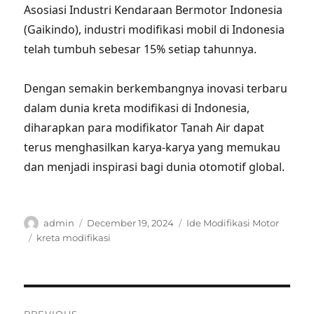
Asosiasi Industri Kendaraan Bermotor Indonesia
(Gaikindo), industri modifikasi mobil di Indonesia
telah tumbuh sebesar 15% setiap tahunnya.
Dengan semakin berkembangnya inovasi terbaru
dalam dunia kreta modifikasi di Indonesia,
diharapkan para modifikator Tanah Air dapat
terus menghasilkan karya-karya yang memukau
dan menjadi inspirasi bagi dunia otomotif global.
Author
Posted
Categories
admin
December 19, 2024
Ide Modifikasi Motor
on
Tags
kreta modifikasi
Post