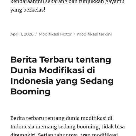
kendaraanmu sekarang dan tunjukkan gayamu
yang berkelas!
Posted
Categories
Tags
April 1, 2026
Modifikasi Motor
modifikasi terkini
on
Berita Terbaru tentang
Dunia Modifikasi di
Indonesia yang Sedang
Booming
Berita terbaru tentang dunia modifikasi di
Indonesia memang sedang booming, tidak bisa
dipungkiri. Setiap tahunnya, tren modifikasi