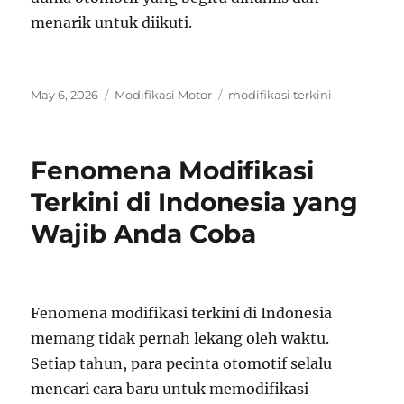
menarik untuk diikuti.
Posted
Categories
Tags
May 6, 2026
Modifikasi Motor
modifikasi terkini
on
Fenomena Modifikasi
Terkini di Indonesia yang
Wajib Anda Coba
Fenomena modifikasi terkini di Indonesia
memang tidak pernah lekang oleh waktu.
Setiap tahun, para pecinta otomotif selalu
mencari cara baru untuk memodifikasi