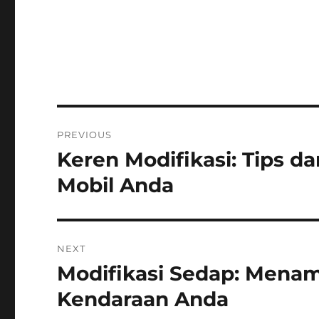
Post
PREVIOUS
navigation
Keren Modifikasi: Tips d
Previous
post:
Mobil Anda
NEXT
Modifikasi Sedap: Mena
Next
post:
Kendaraan Anda