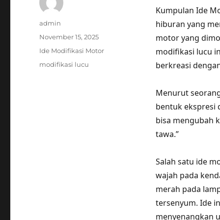
Kumpulan Ide Mod
Author
hiburan yang men
admin
Posted
motor yang dimod
November 15, 2025
on
Categories
modifikasi lucu i
Ide Modifikasi Motor
Tags
berkreasi dengan
modifikasi lucu
Menurut seorang 
bentuk ekspresi d
bisa mengubah k
tawa.”
Salah satu ide m
wajah pada kend
merah pada lampu
tersenyum. Ide in
menyenangkan un