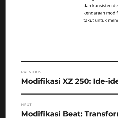
dan konsisten de
kendaraan modifi
takut untuk menc
Post
PREVIOUS
navigation
Modifikasi XZ 250: Ide-ide
Previous
post:
NEXT
Modifikasi Beat: Transfo
Next