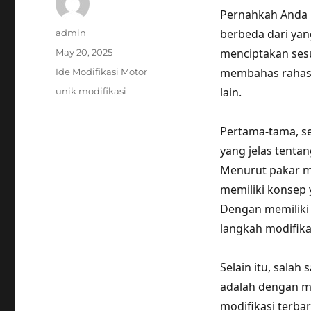
Pernahkah Anda i
Author
berbeda dari yang
admin
Posted
menciptakan sesua
May 20, 2025
on
Categories
membahas rahasi
Ide Modifikasi Motor
Tags
lain.
unik modifikasi
Pertama-tama, se
yang jelas tenta
Menurut pakar mo
memiliki konsep
Dengan memiliki 
langkah modifika
Selain itu, salah
adalah dengan me
modifikasi terba