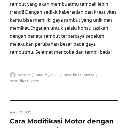
rambut yang akan membuatmu tampak lebih
trendi! Dengan sedikit keberanian dan kreativitas,
kamu bisa memiliki gaya rambut yang unik dan
memikat. Ingatlah untuk selalu konsultasikan
dengan penata rambut terpercaya sebelum
melakukan perubahan besar pada gaya
rambutmu. Selamat mencoba dan tampil beda!
Author
Posted
Categories
Tags
admin
May 25, 2025
Modifikasi Motor
on
modifikasi kece
Post
PREVIOUS
navigation
Cara Modifikasi Motor dengan
Previous