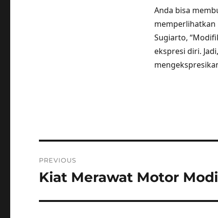
Anda bisa membu
memperlihatkan 
Sugiarto, “Modifi
ekspresi diri. Ja
mengekspresikan 
Post
PREVIOUS
navigation
Kiat Merawat Motor Modi
Previous
post: