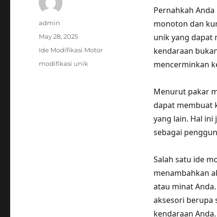
Pernahkah Anda 
Author
monoton dan kura
admin
Posted
unik yang dapat 
May 28, 2025
on
Categories
kendaraan bukan 
Ide Modifikasi Motor
Tags
mencerminkan ke
modifikasi unik
Menurut pakar mo
dapat membuat k
yang lain. Hal in
sebagai penggun
Salah satu ide m
menambahkan aks
atau minat Anda.
aksesori berupa 
kendaraan Anda.