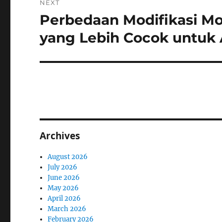
NEXT
Perbedaan Modifikasi Mo
Next
post:
yang Lebih Cocok untuk
Archives
August 2026
July 2026
June 2026
May 2026
April 2026
March 2026
February 2026