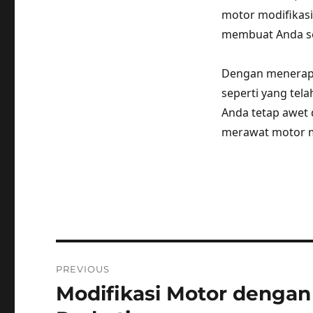
motor modifikasi
membuat Anda sem
Dengan menerapk
seperti yang tel
Anda tetap awet 
merawat motor m
Post
PREVIOUS
navigation
Modifikasi Motor denga
Previous
post: