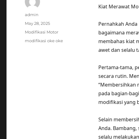
Kiat Merawat Mo
Author
admin
Posted
Pernahkah Anda m
May 28, 2025
on
Categories
bagaimana merawa
Modifikasi Motor
Tags
membahas kiat m
modifikasi oke oke
awet dan selalu 
Pertama-tama, p
secara rutin. Me
“Membersihkan m
pada bagian-bagi
modifikasi yang b
Selain membersih
Anda. Bambang, 
selalu melakukan