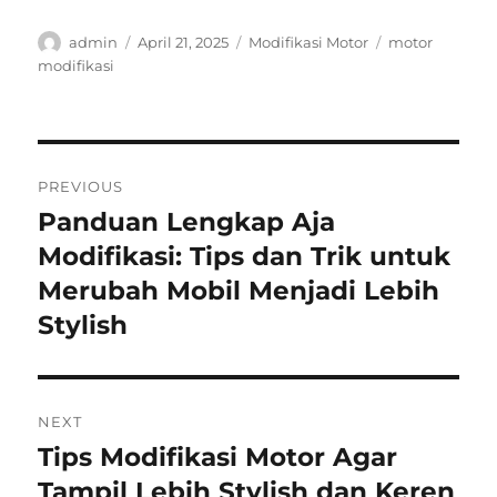
Author
Posted
Categories
Tags
admin
April 21, 2025
Modifikasi Motor
motor
on
modifikasi
Post
PREVIOUS
navigation
Panduan Lengkap Aja
Previous
post:
Modifikasi: Tips dan Trik untuk
Merubah Mobil Menjadi Lebih
Stylish
NEXT
Tips Modifikasi Motor Agar
Next
post:
Tampil Lebih Stylish dan Keren