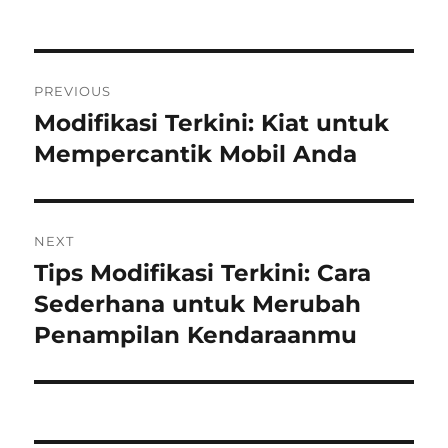
Post
PREVIOUS
navigation
Modifikasi Terkini: Kiat untuk
Previous
post:
Mempercantik Mobil Anda
NEXT
Tips Modifikasi Terkini: Cara
Next
post:
Sederhana untuk Merubah
Penampilan Kendaraanmu