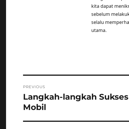
kita dapat menik
sebelum melakuk
selalu memperha
utama.
Post
PREVIOUS
navigation
Langkah-langkah Sukses 
Previous
post:
Mobil