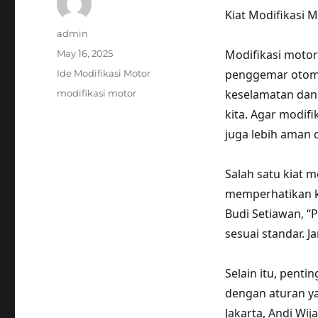
Kiat Modifikasi
Author
admin
Posted
Modifikasi motor
May 16, 2025
on
Categories
penggemar otomot
Ide Modifikasi Motor
Tags
keselamatan dan
modifikasi motor
kita. Agar modif
juga lebih aman 
Salah satu kiat 
memperhatikan ku
Budi Setiawan, “
sesuai standar. 
Selain itu, pent
dengan aturan ya
Jakarta, Andi Wij