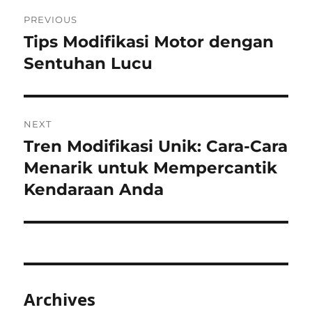
Post
PREVIOUS
navigation
Tips Modifikasi Motor dengan
Previous
post:
Sentuhan Lucu
NEXT
Tren Modifikasi Unik: Cara-Cara
Next
post:
Menarik untuk Mempercantik
Kendaraan Anda
Archives