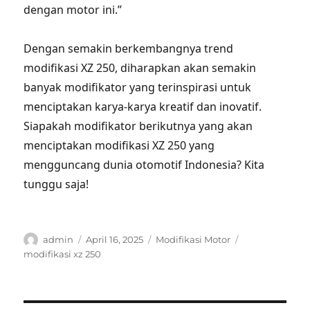
dengan motor ini.”
Dengan semakin berkembangnya trend
modifikasi XZ 250, diharapkan akan semakin
banyak modifikator yang terinspirasi untuk
menciptakan karya-karya kreatif dan inovatif.
Siapakah modifikator berikutnya yang akan
menciptakan modifikasi XZ 250 yang
mengguncang dunia otomotif Indonesia? Kita
tunggu saja!
Author
Posted
Categories
Tags
admin
April 16, 2025
Modifikasi Motor
on
modifikasi xz 250