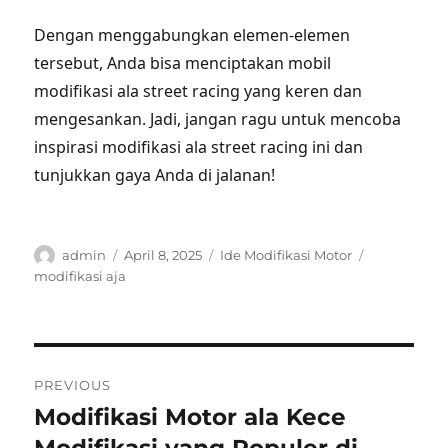
Dengan menggabungkan elemen-elemen
tersebut, Anda bisa menciptakan mobil
modifikasi ala street racing yang keren dan
mengesankan. Jadi, jangan ragu untuk mencoba
inspirasi modifikasi ala street racing ini dan
tunjukkan gaya Anda di jalanan!
Author
Posted
Categories
Tags
admin
April 8, 2025
Ide Modifikasi Motor
on
modifikasi aja
Post
PREVIOUS
navigation
Modifikasi Motor ala Kece
Previous
post: