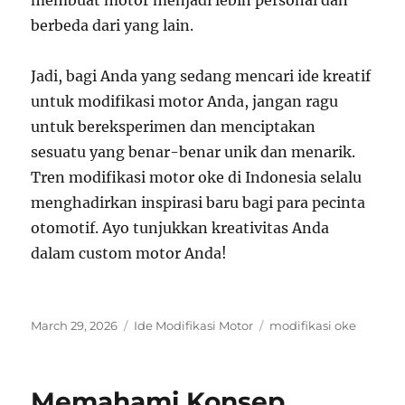
membuat motor menjadi lebih personal dan
berbeda dari yang lain.
Jadi, bagi Anda yang sedang mencari ide kreatif
untuk modifikasi motor Anda, jangan ragu
untuk bereksperimen dan menciptakan
sesuatu yang benar-benar unik dan menarik.
Tren modifikasi motor oke di Indonesia selalu
menghadirkan inspirasi baru bagi para pecinta
otomotif. Ayo tunjukkan kreativitas Anda
dalam custom motor Anda!
Posted
Categories
Tags
March 29, 2026
Ide Modifikasi Motor
modifikasi oke
on
Memahami Konsep