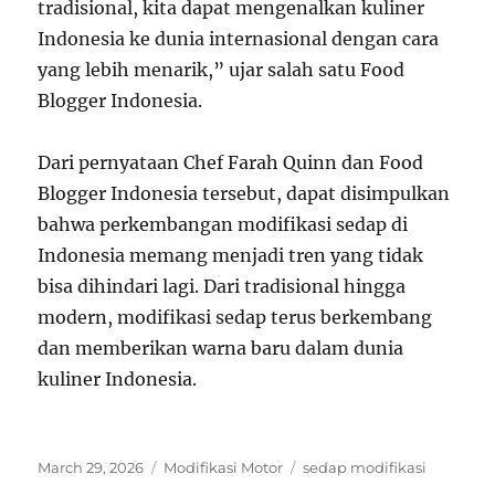
tradisional, kita dapat mengenalkan kuliner
Indonesia ke dunia internasional dengan cara
yang lebih menarik,” ujar salah satu Food
Blogger Indonesia.
Dari pernyataan Chef Farah Quinn dan Food
Blogger Indonesia tersebut, dapat disimpulkan
bahwa perkembangan modifikasi sedap di
Indonesia memang menjadi tren yang tidak
bisa dihindari lagi. Dari tradisional hingga
modern, modifikasi sedap terus berkembang
dan memberikan warna baru dalam dunia
kuliner Indonesia.
Posted
Categories
Tags
March 29, 2026
Modifikasi Motor
sedap modifikasi
on