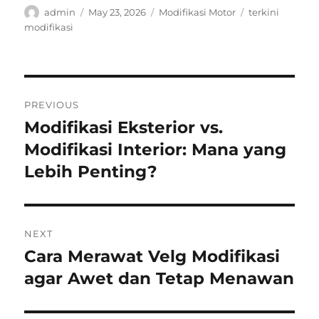
Author
Posted
Categories
Tags
admin
May 23, 2026
Modifikasi Motor
terkini
on
modifikasi
Post
PREVIOUS
navigation
Modifikasi Eksterior vs.
Previous
post:
Modifikasi Interior: Mana yang
Lebih Penting?
NEXT
Cara Merawat Velg Modifikasi
Next
post:
agar Awet dan Tetap Menawan