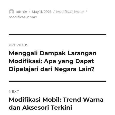
Author
Posted
Categories
Tags
admin
May 11, 2026
Modifikasi Motor
on
modifikasi nmax
Post
PREVIOUS
navigation
Menggali Dampak Larangan
Previous
post:
Modifikasi: Apa yang Dapat
Dipelajari dari Negara Lain?
NEXT
Modifikasi Mobil: Trend Warna
Next
post:
dan Aksesori Terkini