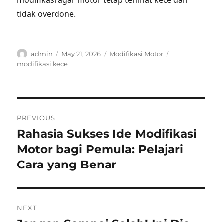
modifikasi agar motor tetap terlihat kece dan
tidak overdone.
Author
Posted
Categories
Tags
admin
May 21, 2026
Modifikasi Motor
on
modifikasi kece
Post
PREVIOUS
navigation
Rahasia Sukses Ide Modifikasi
Previous
post:
Motor bagi Pemula: Pelajari
Cara yang Benar
NEXT