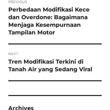
PREVIOUS
navigation
Perbedaan Modifikasi Kece
Previous
post:
dan Overdone: Bagaimana
Menjaga Kesempurnaan
Tampilan Motor
NEXT
Tren Modifikasi Terkini di
Next
post:
Tanah Air yang Sedang Viral
Archives