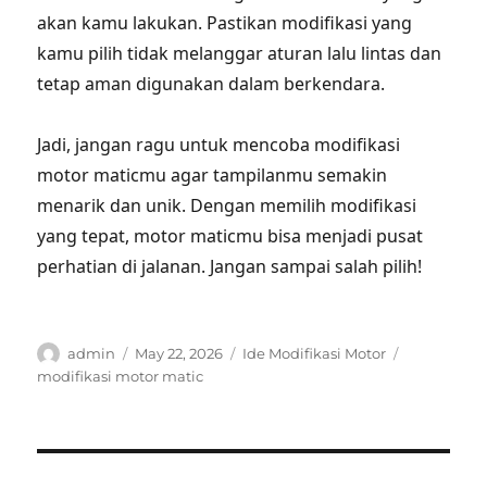
akan kamu lakukan. Pastikan modifikasi yang
kamu pilih tidak melanggar aturan lalu lintas dan
tetap aman digunakan dalam berkendara.
Jadi, jangan ragu untuk mencoba modifikasi
motor maticmu agar tampilanmu semakin
menarik dan unik. Dengan memilih modifikasi
yang tepat, motor maticmu bisa menjadi pusat
perhatian di jalanan. Jangan sampai salah pilih!
Author
Posted
Categories
Tags
admin
May 22, 2026
Ide Modifikasi Motor
on
modifikasi motor matic
Post