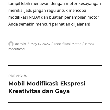
tampil lebih menawan dengan motor kesayangan
mereka. Jadi, jangan ragu untuk mencoba
modifikasi NMAX dan buatlah penampilan motor
Anda semakin mencuri perhatian di jalanan!
Author
Posted
Categories
Tags
admin
May 13, 2026
Modifikasi Motor
nmax
on
modifikasi
Post
PREVIOUS
navigation
Mobil Modifikasi: Ekspresi
Previous
post:
Kreativitas dan Gaya