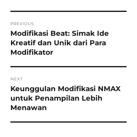
Post
PREVIOUS
navigation
Modifikasi Beat: Simak Ide
Previous
post:
Kreatif dan Unik dari Para
Modifikator
NEXT
Keunggulan Modifikasi NMAX
Next
post:
untuk Penampilan Lebih
Menawan