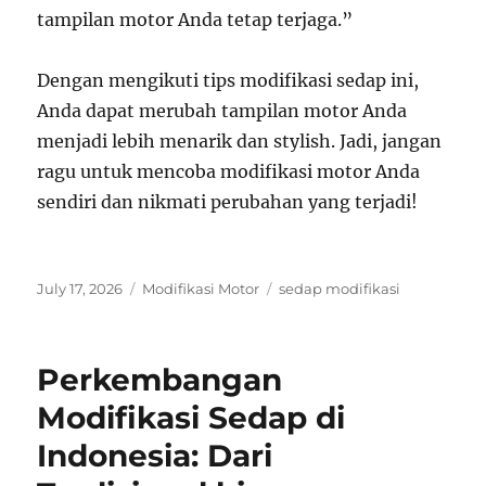
tampilan motor Anda tetap terjaga.”
Dengan mengikuti tips modifikasi sedap ini,
Anda dapat merubah tampilan motor Anda
menjadi lebih menarik dan stylish. Jadi, jangan
ragu untuk mencoba modifikasi motor Anda
sendiri dan nikmati perubahan yang terjadi!
Posted
Categories
Tags
July 17, 2026
Modifikasi Motor
sedap modifikasi
on
Perkembangan
Modifikasi Sedap di
Indonesia: Dari