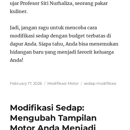
ujar Profesor Siti Nurhaliza, seorang pakar
kuliner.
Jadi, jangan ragu untuk mencoba cara
modifikasi sedap dengan budget terbatas di
dapur Anda. Siapa tahu, Anda bisa menemukan
hidangan baru yang menjadi favorit keluarga
Anda!
Posted
Categories
Tags
February 17, 2026
Modifikasi Motor
sedap modifikasi
on
Modifikasi Sedap:
Mengubah Tampilan
Motor Anda Menjadi