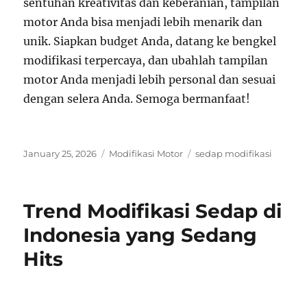
sentuhan kreativitas dan keberanian, tampilan
motor Anda bisa menjadi lebih menarik dan
unik. Siapkan budget Anda, datang ke bengkel
modifikasi terpercaya, dan ubahlah tampilan
motor Anda menjadi lebih personal dan sesuai
dengan selera Anda. Semoga bermanfaat!
Posted
Categories
Tags
January 25, 2026
Modifikasi Motor
sedap modifikasi
on
Trend Modifikasi Sedap di
Indonesia yang Sedang
Hits