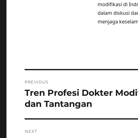
modifikasi di Ind
dalam diskusi da
menjaga keselam
Post
PREVIOUS
navigation
Tren Profesi Dokter Modi
Previous
post:
dan Tantangan
NEXT