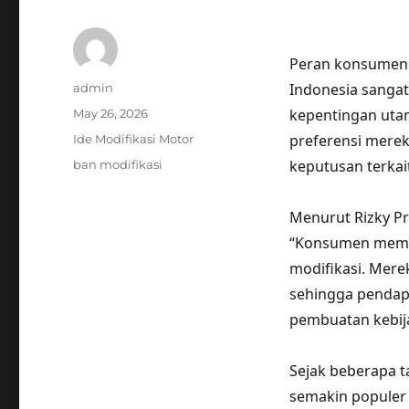
Peran konsumen 
Author
Indonesia sanga
admin
Posted
kepentingan utam
May 26, 2026
on
Categories
preferensi mere
Ide Modifikasi Motor
Tags
keputusan terkai
ban modifikasi
Menurut Rizky Pr
“Konsumen memil
modifikasi. Mere
sehingga pendap
pembuatan kebij
Sejak beberapa t
semakin populer 