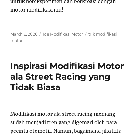
untuk bereksperimen dan berkreasi dengan
motor modifikasi mu!
Posted
Categories
Tags
March 8, 2026
Ide Modifikasi Motor
trik modifikasi
on
motor
Inspirasi Modifikasi Motor
ala Street Racing yang
Tidak Biasa
Modifikasi motor ala street racing memang
sudah menjadi tren yang digemari oleh para
pecinta otomotif. Namun, bagaimana jika kita