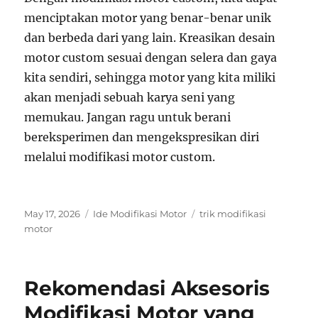
menciptakan motor yang benar-benar unik
dan berbeda dari yang lain. Kreasikan desain
motor custom sesuai dengan selera dan gaya
kita sendiri, sehingga motor yang kita miliki
akan menjadi sebuah karya seni yang
memukau. Jangan ragu untuk berani
bereksperimen dan mengekspresikan diri
melalui modifikasi motor custom.
Posted
Categories
Tags
May 17, 2026
Ide Modifikasi Motor
trik modifikasi
on
motor
Rekomendasi Aksesoris
Modifikasi Motor yang