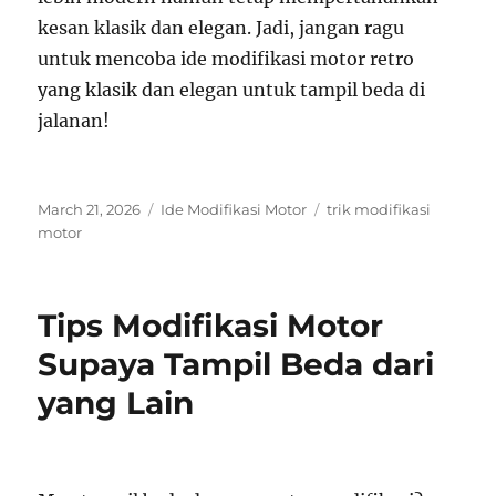
kesan klasik dan elegan. Jadi, jangan ragu
untuk mencoba ide modifikasi motor retro
yang klasik dan elegan untuk tampil beda di
jalanan!
Posted
Categories
Tags
March 21, 2026
Ide Modifikasi Motor
trik modifikasi
on
motor
Tips Modifikasi Motor
Supaya Tampil Beda dari
yang Lain