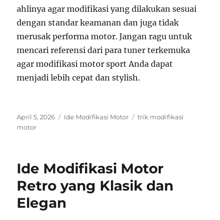
ahlinya agar modifikasi yang dilakukan sesuai
dengan standar keamanan dan juga tidak
merusak performa motor. Jangan ragu untuk
mencari referensi dari para tuner terkemuka
agar modifikasi motor sport Anda dapat
menjadi lebih cepat dan stylish.
Posted
Categories
Tags
April 5, 2026
Ide Modifikasi Motor
trik modifikasi
on
motor
Ide Modifikasi Motor
Retro yang Klasik dan
Elegan