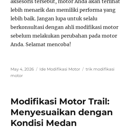
aksesoris tersebut, motor Anda akan terlihat
lebih menarik dan memiliki performa yang
lebih baik. Jangan lupa untuk selalu
berkonsultasi dengan ahli modifikasi motor
sebelum melakukan perubahan pada motor
Anda. Selamat mencoba!
Posted
Categories
Tags
May 4, 2026
Ide Modifikasi Motor
trik modifikasi
on
motor
Modifikasi Motor Trail:
Menyesuaikan dengan
Kondisi Medan