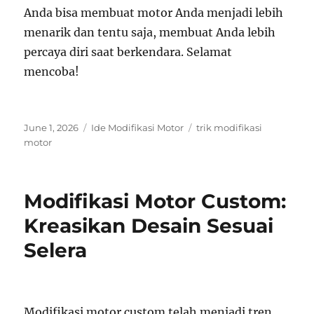
Anda bisa membuat motor Anda menjadi lebih
menarik dan tentu saja, membuat Anda lebih
percaya diri saat berkendara. Selamat
mencoba!
Posted
Categories
Tags
June 1, 2026
Ide Modifikasi Motor
trik modifikasi
on
motor
Modifikasi Motor Custom:
Kreasikan Desain Sesuai
Selera
Modifikasi motor custom telah menjadi tren