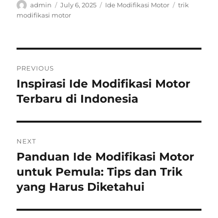
Author
Posted
Categories
Tags
admin
July 6, 2025
Ide Modifikasi Motor
trik
on
modifikasi motor
Post
PREVIOUS
navigation
Inspirasi Ide Modifikasi Motor
Previous
post:
Terbaru di Indonesia
NEXT
Panduan Ide Modifikasi Motor
Next
post:
untuk Pemula: Tips dan Trik
yang Harus Diketahui