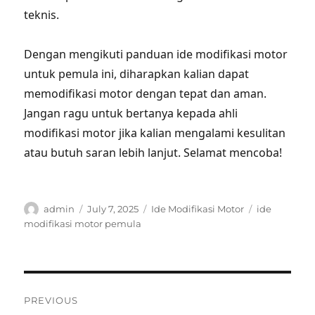
teknis.
Dengan mengikuti panduan ide modifikasi motor
untuk pemula ini, diharapkan kalian dapat
memodifikasi motor dengan tepat dan aman.
Jangan ragu untuk bertanya kepada ahli
modifikasi motor jika kalian mengalami kesulitan
atau butuh saran lebih lanjut. Selamat mencoba!
Author
Posted
Categories
Tags
admin
July 7, 2025
Ide Modifikasi Motor
ide
on
modifikasi motor pemula
Post
PREVIOUS