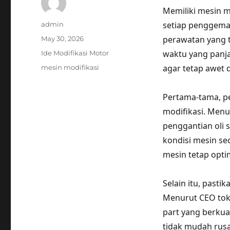
Memiliki mesin m
Author
setiap penggemar
admin
Posted
perawatan yang t
May 30, 2026
on
Categories
waktu yang panja
Ide Modifikasi Motor
Tags
agar tetap awet d
mesin modifikasi
Pertama-tama, pe
modifikasi. Menu
penggantian oli 
kondisi mesin se
mesin tetap opti
Selain itu, past
Menurut CEO tok
part yang berkua
tidak mudah rusak