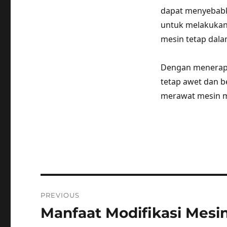
dapat menyebab
untuk melakukan
mesin tetap dala
Dengan menerapka
tetap awet dan b
merawat mesin m
Post
PREVIOUS
navigation
Manfaat Modifikasi Mesi
Previous
post: