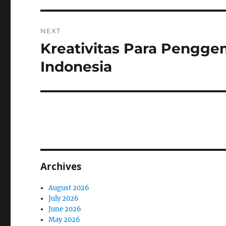
NEXT
Kreativitas Para Penggem
Next
post:
Indonesia
Archives
August 2026
July 2026
June 2026
May 2026