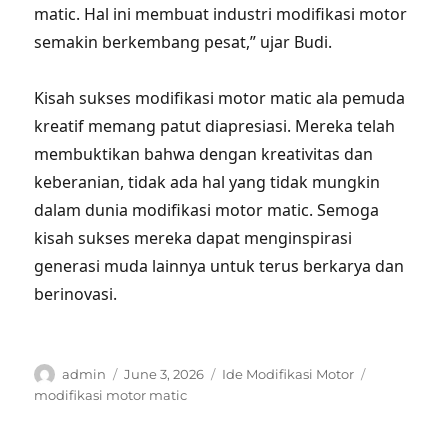
matic. Hal ini membuat industri modifikasi motor
semakin berkembang pesat,” ujar Budi.
Kisah sukses modifikasi motor matic ala pemuda
kreatif memang patut diapresiasi. Mereka telah
membuktikan bahwa dengan kreativitas dan
keberanian, tidak ada hal yang tidak mungkin
dalam dunia modifikasi motor matic. Semoga
kisah sukses mereka dapat menginspirasi
generasi muda lainnya untuk terus berkarya dan
berinovasi.
Author
Posted
Categories
Tags
admin
June 3, 2026
Ide Modifikasi Motor
on
modifikasi motor matic