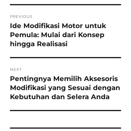
Post
PREVIOUS
navigation
Ide Modifikasi Motor untuk
Previous
post:
Pemula: Mulai dari Konsep
hingga Realisasi
NEXT
Pentingnya Memilih Aksesoris
Next
post:
Modifikasi yang Sesuai dengan
Kebutuhan dan Selera Anda