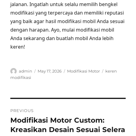
jalanan. Ingatlah untuk selalu memilih bengkel
modifikasi yang terpercaya dan memiliki reputasi
yang baik agar hasil modifikasi mobil Anda sesuai
dengan harapan. Ayo, mulai modifikasi mobil
Anda sekarang dan buatlah mobil Anda lebih
keren!
Author
Posted
Categories
Tags
admin
May 17, 2026
Modifikasi Motor
keren
on
modifikasi
Post
PREVIOUS
navigation
Modifikasi Motor Custom:
Previous
post:
Kreasikan Desain Sesuai Selera