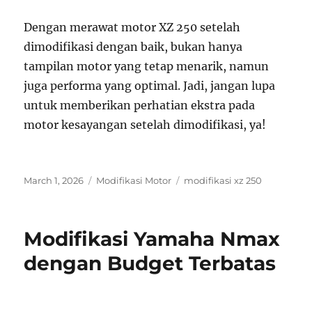
Dengan merawat motor XZ 250 setelah
dimodifikasi dengan baik, bukan hanya
tampilan motor yang tetap menarik, namun
juga performa yang optimal. Jadi, jangan lupa
untuk memberikan perhatian ekstra pada
motor kesayangan setelah dimodifikasi, ya!
Posted
Categories
Tags
March 1, 2026
Modifikasi Motor
modifikasi xz 250
on
Modifikasi Yamaha Nmax
dengan Budget Terbatas