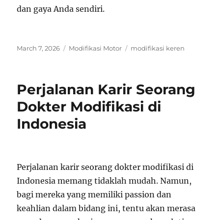
dan gaya Anda sendiri.
Posted
Categories
Tags
March 7, 2026
Modifikasi Motor
modifikasi keren
on
Perjalanan Karir Seorang
Dokter Modifikasi di
Indonesia
Perjalanan karir seorang dokter modifikasi di
Indonesia memang tidaklah mudah. Namun,
bagi mereka yang memiliki passion dan
keahlian dalam bidang ini, tentu akan merasa