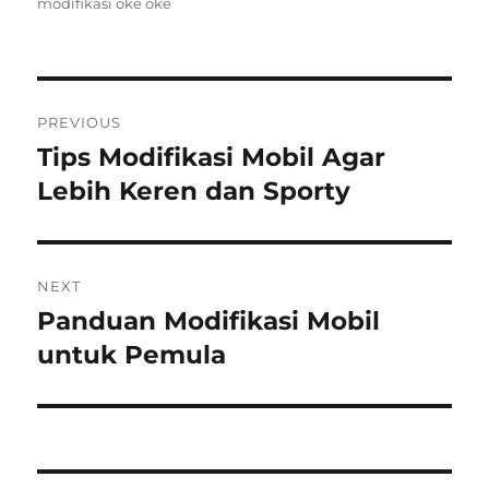
on
modifikasi oke oke
Post
PREVIOUS
navigation
Tips Modifikasi Mobil Agar
Previous
post:
Lebih Keren dan Sporty
NEXT
Panduan Modifikasi Mobil
Next
post:
untuk Pemula