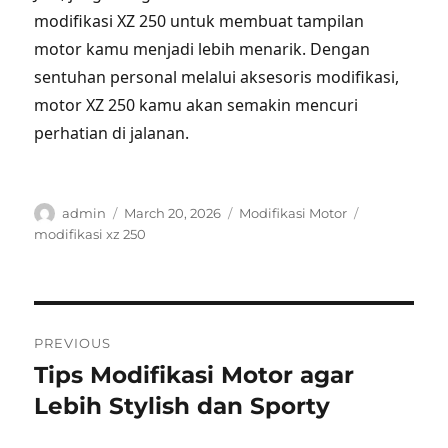
modifikasi XZ 250 untuk membuat tampilan
motor kamu menjadi lebih menarik. Dengan
sentuhan personal melalui aksesoris modifikasi,
motor XZ 250 kamu akan semakin mencuri
perhatian di jalanan.
Author
Posted
Categories
Tags
admin
March 20, 2026
Modifikasi Motor
on
modifikasi xz 250
Post
PREVIOUS
navigation
Tips Modifikasi Motor agar
Previous
post:
Lebih Stylish dan Sporty