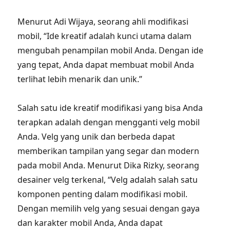
Menurut Adi Wijaya, seorang ahli modifikasi
mobil, “Ide kreatif adalah kunci utama dalam
mengubah penampilan mobil Anda. Dengan ide
yang tepat, Anda dapat membuat mobil Anda
terlihat lebih menarik dan unik.”
Salah satu ide kreatif modifikasi yang bisa Anda
terapkan adalah dengan mengganti velg mobil
Anda. Velg yang unik dan berbeda dapat
memberikan tampilan yang segar dan modern
pada mobil Anda. Menurut Dika Rizky, seorang
desainer velg terkenal, “Velg adalah salah satu
komponen penting dalam modifikasi mobil.
Dengan memilih velg yang sesuai dengan gaya
dan karakter mobil Anda, Anda dapat