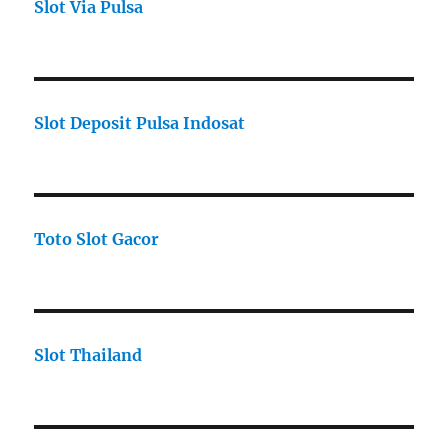
Slot Via Pulsa
Slot Deposit Pulsa Indosat
Toto Slot Gacor
Slot Thailand