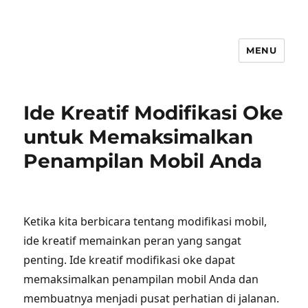
MENU
Ide Kreatif Modifikasi Oke
untuk Memaksimalkan
Penampilan Mobil Anda
Ketika kita berbicara tentang modifikasi mobil,
ide kreatif memainkan peran yang sangat
penting. Ide kreatif modifikasi oke dapat
memaksimalkan penampilan mobil Anda dan
membuatnya menjadi pusat perhatian di jalanan.