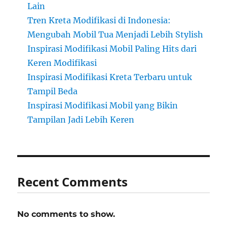
Lain
Tren Kreta Modifikasi di Indonesia:
Mengubah Mobil Tua Menjadi Lebih Stylish
Inspirasi Modifikasi Mobil Paling Hits dari
Keren Modifikasi
Inspirasi Modifikasi Kreta Terbaru untuk
Tampil Beda
Inspirasi Modifikasi Mobil yang Bikin
Tampilan Jadi Lebih Keren
Recent Comments
No comments to show.