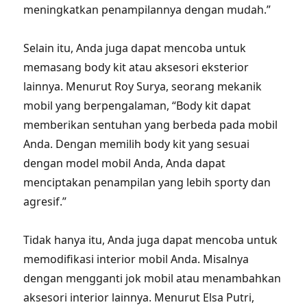
meningkatkan penampilannya dengan mudah.”
Selain itu, Anda juga dapat mencoba untuk
memasang body kit atau aksesori eksterior
lainnya. Menurut Roy Surya, seorang mekanik
mobil yang berpengalaman, “Body kit dapat
memberikan sentuhan yang berbeda pada mobil
Anda. Dengan memilih body kit yang sesuai
dengan model mobil Anda, Anda dapat
menciptakan penampilan yang lebih sporty dan
agresif.”
Tidak hanya itu, Anda juga dapat mencoba untuk
memodifikasi interior mobil Anda. Misalnya
dengan mengganti jok mobil atau menambahkan
aksesori interior lainnya. Menurut Elsa Putri,