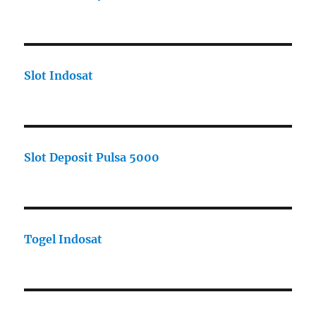
Slot Indosat
Slot Deposit Pulsa 5000
Togel Indosat