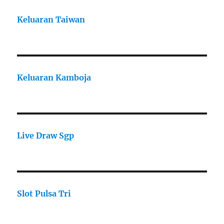
Keluaran Taiwan
Keluaran Kamboja
Live Draw Sgp
Slot Pulsa Tri