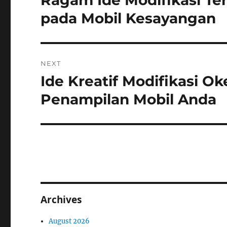
Ragam Ide Modifikasi Te
post:
pada Mobil Kesayangan
NEXT
Ide Kreatif Modifikasi 
Next
post:
Penampilan Mobil Anda
Archives
August 2026