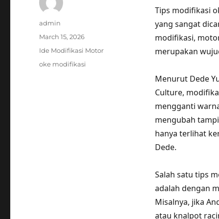
Tips modifikasi 
Author
yang sangat dica
admin
Posted
modifikasi, motor
March 15, 2026
on
Categories
merupakan wujud 
Ide Modifikasi Motor
Tags
oke modifikasi
Menurut Dede Yus
Culture, modifi
mengganti warna 
mengubah tampila
hanya terlihat k
Dede.
Salah satu tips 
adalah dengan me
Misalnya, jika A
atau knalpot ra