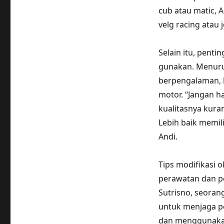
cub atau matic, 
velg racing atau
Selain itu, pent
gunakan. Menuru
berpengalaman, 
motor. “Jangan h
kualitasnya kur
Lebih baik memili
Andi.
Tips modifikasi 
perawatan dan p
Sutrisno, seoran
untuk menjaga pe
dan menggunakan