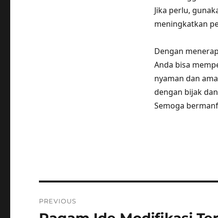
Jika perlu, guna
meningkatkan pe
Dengan menerapka
Anda bisa memper
nyaman dan aman 
dengan bijak dan
Semoga bermanf
Post
PREVIOUS
navigation
Previous