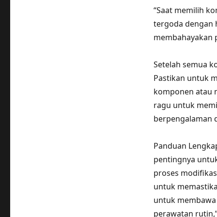
“Saat memilih ko
tergoda dengan h
membahayakan pe
Setelah semua ko
Pastikan untuk m
komponen atau m
ragu untuk memin
berpengalaman d
Panduan Lengkap
pentingnya untu
proses modifikas
untuk memastika
untuk membawa m
perawatan rutin,