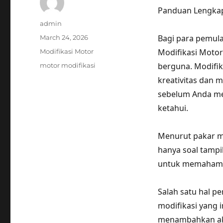
Panduan Lengkap
Author
admin
Posted
Bagi para pemula
March 24, 2026
on
Categories
Modifikasi Moto
Modifikasi Motor
Tags
berguna. Modifi
motor modifikasi
kreativitas dan 
sebelum Anda mem
ketahui.
Menurut pakar mo
hanya soal tampi
untuk memahami 
Salah satu hal p
modifikasi yang 
menambahkan aks