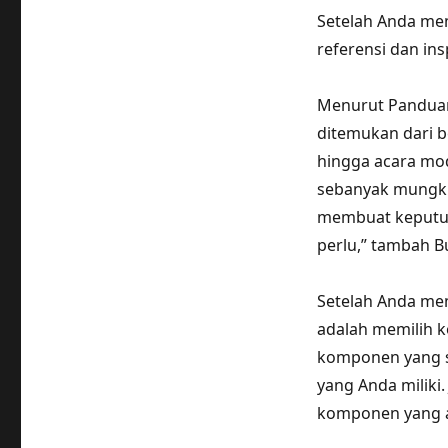
Setelah Anda mem
referensi dan insp
Menurut Panduan
ditemukan dari b
hingga acara mod
sebanyak mungki
membuat keputus
perlu,” tambah B
Setelah Anda mem
adalah memilih 
komponen yang s
yang Anda miliki
komponen yang a