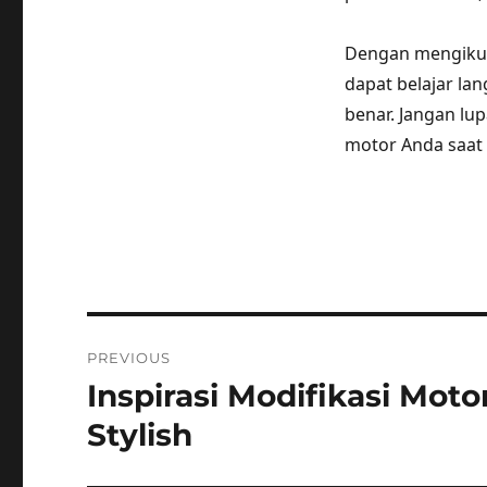
Dengan mengikut
dapat belajar la
benar. Jangan l
motor Anda saat
Post
PREVIOUS
navigation
Inspirasi Modifikasi Mot
Previous
post:
Stylish