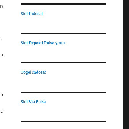
an
Slot Indosat
.
Slot Deposit Pulsa 5000
an
Togel Indosat
ah
Slot Via Pulsa
gu