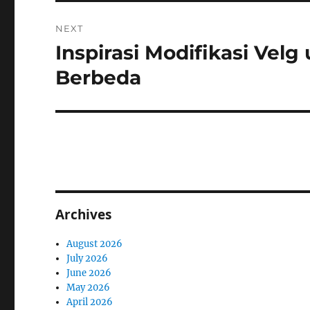
NEXT
Inspirasi Modifikasi Vel
Next
post:
Berbeda
Archives
August 2026
July 2026
June 2026
May 2026
April 2026